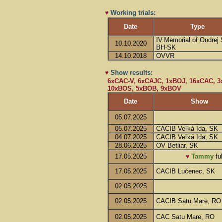
Working trials:
♥
Date
Type
IV.Memorial of Ondrej 
10.10.2020
BH-SK
14.10.2018
OVVR
Show results:
♥
6xCAC-V, 6xCAJC, 1xBOJ, 16xCAC, 3x
10xBOS, 5xBOB, 9xBOV
Date
Show
05.07.2025
05.07.2025
CACIB Veľká Ida, SK
04.07.2025
CACIB Veľká Ida, SK
28.06.2025
OV Betliar, SK
17.05.2025
Tammy
ful
♥
17.05.2025
CACIB Lučenec, SK
02.05.2025
02.05.2025
CACIB Satu Mare, RO
02.05.2025
CAC Satu Mare, RO