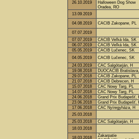
26.10.2019
Halloween Dog Show
Oradea, RO
13.09.2019
04.08.2019
CACIB Zakopane, PL
07.07.2019
07.07.2019
CACIB Veľká Ida, SK
06.07.2019
CACIB Veľká Ida, SK
05.05.2019
CACIB Lučenec, SK
04.05.2019
CACIB Lučenec, SK
24.03.2019
CAC Salgótarján, H
19.08.2018
DUOCACIB Bratislava
29.07.2018
CACIB Zakopane, PL
21.07.2018
CACIB Debrecen, H
15.07.2018
CAC Nowy Targ, PL
14.07.2018
CAC Nowy Targ, PL
24.06.2018
Grand Prix Budapešť, 
23.06.2018
Grand Prix Budapešť, 
17.06.2018
CAC Nyíregyháza, H
25.03.2018
25.03.2018
CAC Salgótarján, H
18.03.2018
Zakarpatie
18.03.2018