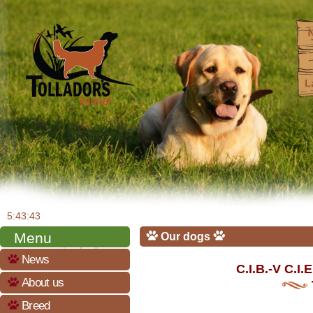
5:43:43
Menu
Our dogs
News
C.I.B.-V C.
About us
Breed