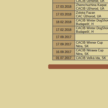
CACIB Užhorod, UA
Zhemchuzhina Karpat
17.03.2018
CACIB Užhorod, UA
Zolotoj Fazan
17.03.2018
CAC Užhorod, UA
CACIB Winter DogShow
18.02.2018
Budapešť, H
CACIB Winter DogShow
17.02.2018
Budapešť, H
17.09.2017
CACIB Winner Cup
17.09.2017
Nitra, SK
CACIB Nitrawa Cup
16.09.2017
Nitra, SK
01.07.2017
CACIB Veľká Ida, SK