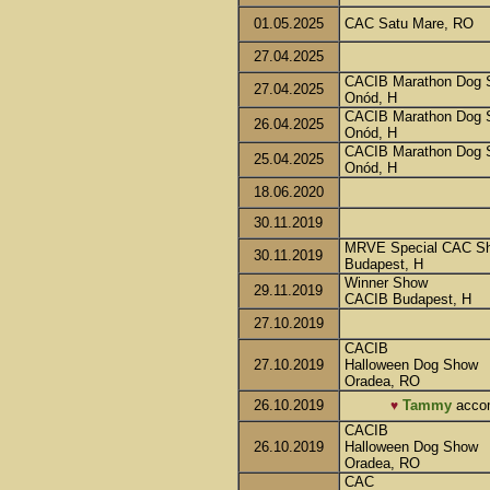
01.05.2025
CAC Satu Mare, RO
27.04.2025
CACIB Marathon Dog 
27.04.2025
Onód, H
CACIB Marathon Dog 
26.04.2025
Onód, H
CACIB Marathon Dog 
25.04.2025
Onód, H
18.06.2020
30.11.2019
MRVE Special CAC S
30.11.2019
Budapest, H
Winner Show
29.11.2019
CACIB Budapest, H
27.10.2019
CACIB
27.10.2019
Halloween Dog Show
Oradea, RO
26.10.2019
Tammy
accomp
♥
CACIB
26.10.2019
Halloween Dog Show
Oradea, RO
CAC