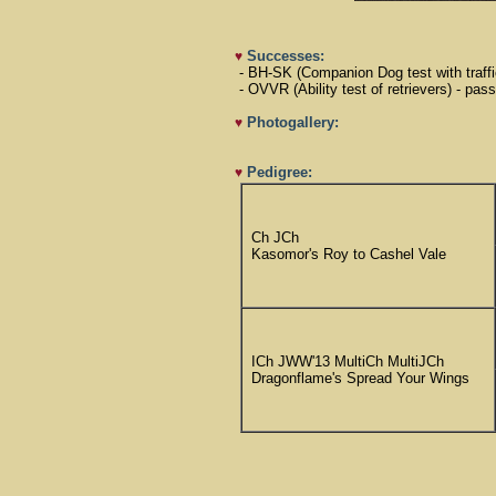
Successes:
♥
- BH-SK (Companion Dog test with traffi
- OVVR (Ability test of retrievers) - pa
Photogallery:
♥
Pedigree:
♥
Ch JCh
Kasomor's Roy to Cashel Vale
ICh JWW'13 MultiCh MultiJCh
Dragonflame's Spread Your Wings