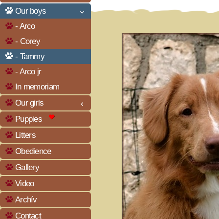
Our boys
keyboard_arrow_down
- Arco
- Corey
- Tammy
- Arco jr
In memoriam
Our girls
keyboard_arrow_left
Puppies
Litters
Obedience
Gallery
Video
Archív
Contact