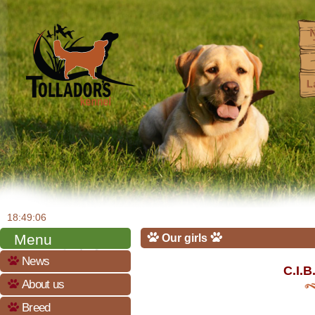
18:49:07
Menu
Our girls
News
C.I.B
About us
Breed