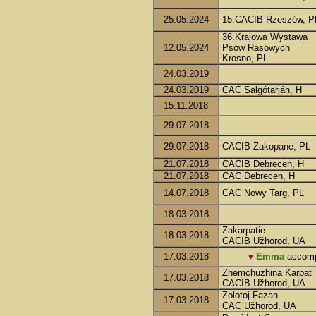
25.05.2024
15.CACIB Rzeszów, P
36.Krajowa Wystawa
12.05.2024
Psów Rasowych
Krosno, PL
24.03.2019
24.03.2019
CAC Salgótarján, H
15.11.2018
29.07.2018
29.07.2018
CACIB Zakopane, PL
21.07.2018
CACIB Debrecen, H
21.07.2018
CAC Debrecen, H
14.07.2018
CAC Nowy Targ, PL
18.03.2018
Zakarpatie
18.03.2018
CACIB Užhorod, UA
17.03.2018
Emma
accompli
♥
Zhemchuzhina Karpat
17.03.2018
CACIB Užhorod, UA
Zolotoj Fazan
17.03.2018
CAC Užhorod, UA