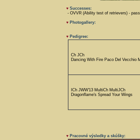
Successes:
♥
- OVVR (Ability test of retrievers) - pa
Photogallery:
♥
Pedigree:
♥
Ch JCh
Dancing With Fire Paco Del Vecchio M
ICh JWW'13 MultiCh MultiJCh
Dragonflame's Spread Your Wings
Pracovné výsledky a skúšky:
♥