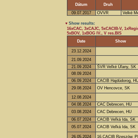
Dátum
Druh
09.07.2017
OVVR
Velké Me
Show results:
♥
16xCAC, 3xCAJC, 5xCACIB-V, 1xRegio
5xBOV, 1xBOG IV., V res.BIS
Date
Show
23.12.2024
21.09.2024
21.09.2024
ŠVR Veľké Úľany, SK
08.09.2024
06.09.2024
CACIB Hajdúdorog, H
29.08.2024
OV Hencovce, SK
12.08.2024
04.08.2024
CAC Debrecen, HU
03.08.2024
CAC Debrecen, HU
06.07.2024
CACIB Veľká Ida, SK
05.07.2024
CACIB Veľká Ida, SK
26.05.2024
16.CACIB Rzeszów, P