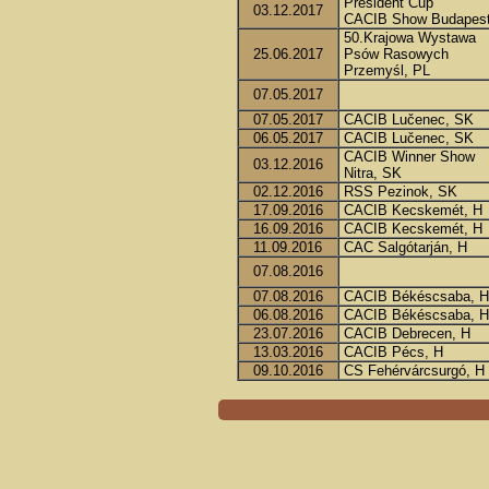
President Cup
03.12.2017
CACIB Show Budapest
50.Krajowa Wystawa
25.06.2017
Psów Rasowych
Przemyśl, PL
07.05.2017
07.05.2017
CACIB Lučenec, SK
06.05.2017
CACIB Lučenec, SK
CACIB Winner Show
03.12.2016
Nitra, SK
02.12.2016
RSS Pezinok, SK
17.09.2016
CACIB Kecskemét, H
16.09.2016
CACIB Kecskemét, H
11.09.2016
CAC Salgótarján, H
07.08.2016
07.08.2016
CACIB Békéscsaba, H
06.08.2016
CACIB Békéscsaba, H
23.07.2016
CACIB Debrecen, H
13.03.2016
CACIB Pécs, H
09.10.2016
CS Fehérvárcsurgó, H