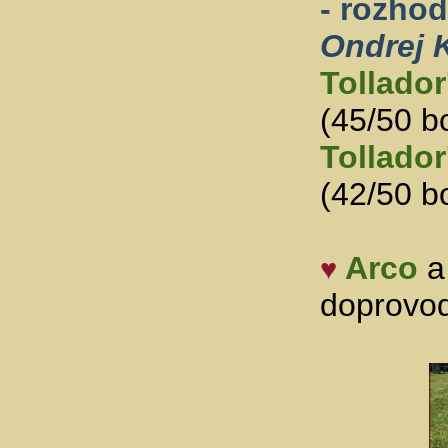
- rozho
Ondrej 
Tollador
(45/50 b
Tollador
(42/50 b
Arco
♥
doprovod