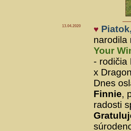
13.04.2020
Piatok,
♥
narodila
Your Wi
- rodiči
x Dragon
Dnes osl
Finnie
, 
radosti 
Gratulu
súrodenc