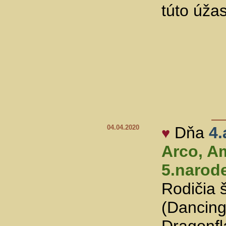
túto úža
04.04.2020
Dňa
4.
♥
Arco, A
5.narod
Rodičia 
(Dancing