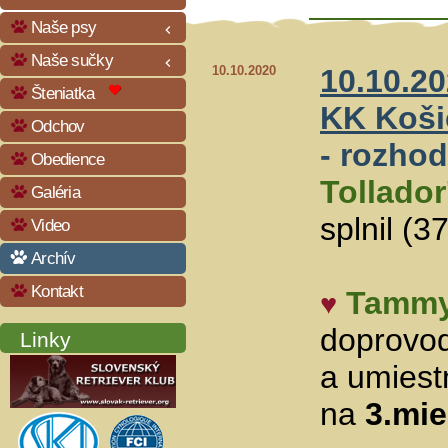
Naše psy
keyboard_arrow_left
Naše sučky
keyboard_arrow_left
10.10.2020
10.10.20
Šteniatka
KK Koši
Odchov
- rozho
Obedience
Tollador
Galéria
splnil (3
Video
Archív
Kontakt
Tamm
♥
doprovod
Linky
a umiestn
na
3.mie