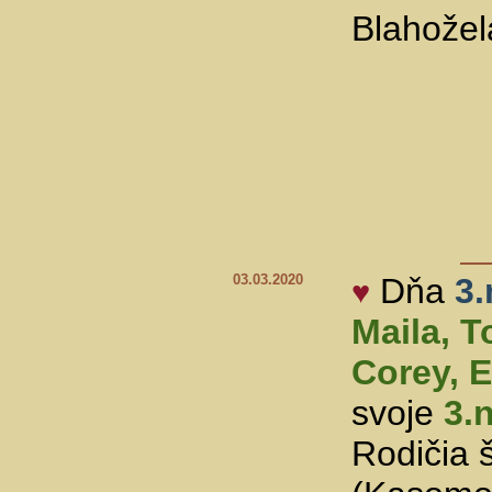
Blahože
03.03.2020
Dňa
3
♥
Maila, T
Corey, E
svoje
3.
Rodičia 