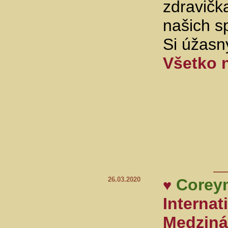
zdravičk
našich sp
Si úžasn
Všetko 
26.03.2020
Corey
♥
Internat
Medziná