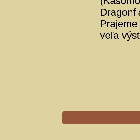
(Kasomor
Dragonfl
Prajeme 
veľa výs