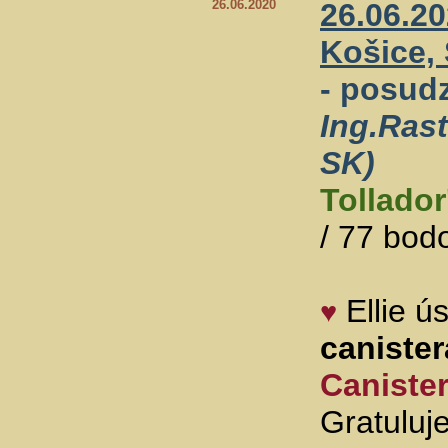
26.06.2020
26.06.20
Košice,
- posud
Ing.Ras
SK)
Tollador
/ 77 bod
Ellie 
♥
caniste
Caniste
Gratuluj