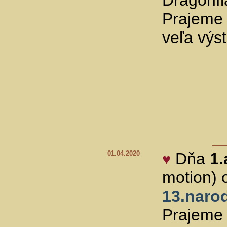
Dragonfl
Prajeme 
veľa výs
01.04.2020
Dňa
1.
♥
motion) 
13.naro
Prajeme 