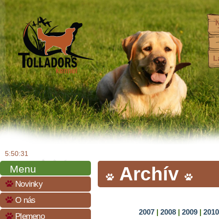
5:50:32
Menu
Archív
Novinky
O nás
2007
|
2008
|
2009
|
201
Plemeno