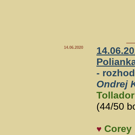
14.06.2020
14.06.2
Poliank
- rozho
Ondrej 
Tollador
(44/50 b
Corey
♥