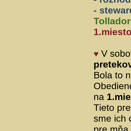
- stewa
Tollador
1.miest
V sobot
♥
preteko
Bola to n
Obedienc
na
1.mie
Tieto pr
sme ich 
pre mňa 