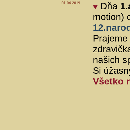
01.04.2019
Dňa
1.
♥
motion) 
12.naro
Prajeme 
zdravičk
našich sp
Si úžasn
Všetko 