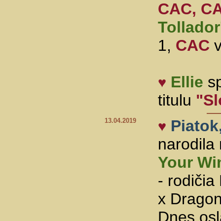
CAC, C
Tollador
1,
CAC
v
Ellie
sp
♥
titulu
"S
13.04.2019
Piatok,
♥
narodila
Your Wi
- rodiči
x Dragon
Dnes osl