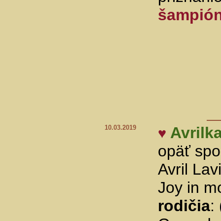
šampión
10.03.2019
Avrilk
♥
opäť spo
Avril Lav
Joy in mo
rodičia
: