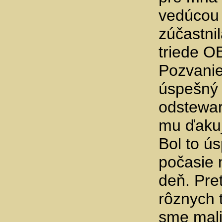
vedúcou 
zúčastnil
triede O
Pozvanie
úspešný 
odstewar
mu ďaku
Bol to ú
počasie 
deň. Pre
rôznych 
sme mali