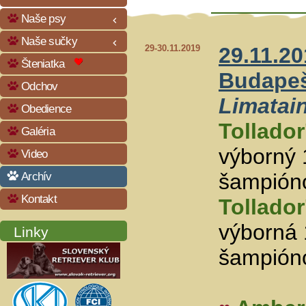
Naše psy
keyboard_arrow_left
Naše sučky
keyboard_arrow_left
29-30.11.2019
29.11.2
Šteniatka
Budapeš
Odchov
Limatain
Obedience
Tollador
Galéria
výborný 
Video
Archív
šampión
Kontakt
Tollador
výborná 
Linky
šampión