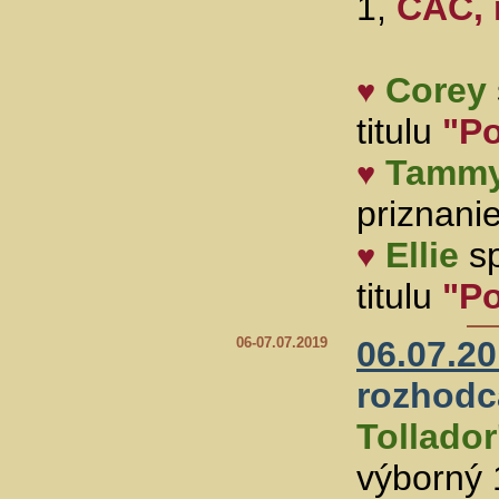
1,
CAC, 
Corey
♥
titulu
"P
Tamm
♥
priznanie
Ellie
sp
♥
titulu
"P
06-07.07.2019
06.07.20
rozhodc
Tollador
výborný 