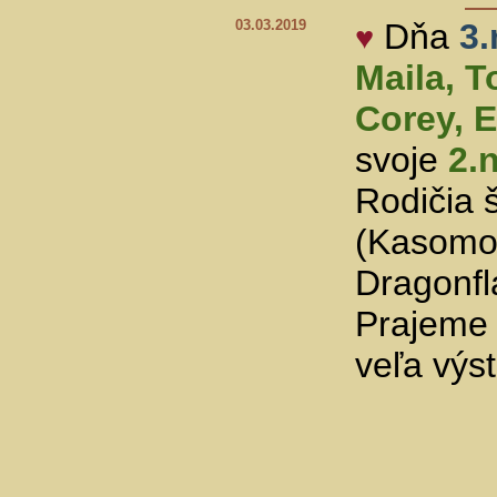
03.03.2019
Dňa
3
♥
Maila, T
Corey, E
svoje
2.
Rodičia 
(Kasomor
Dragonfl
Prajeme 
veľa výs