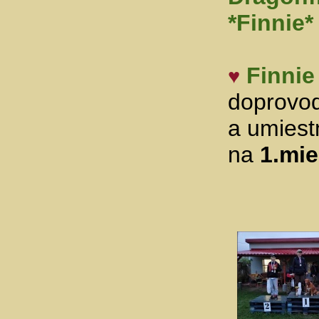
*Finnie*
Finnie
♥
doprovod
a umiest
na
1.mie