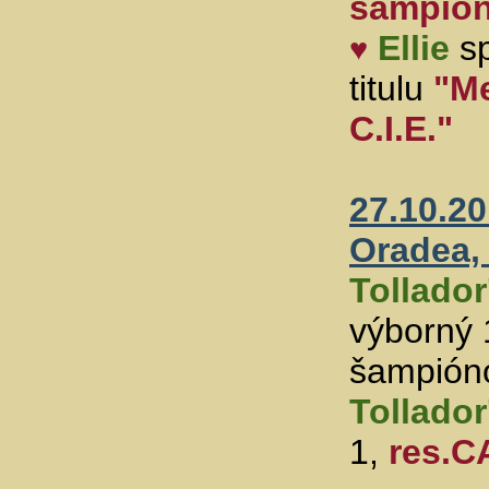
šampión 
Ellie
sp
♥
titulu
"Me
C.I.E."
27.10.2
Oradea,
Tollador
výborný 
šampión
Tollador
1,
res.C