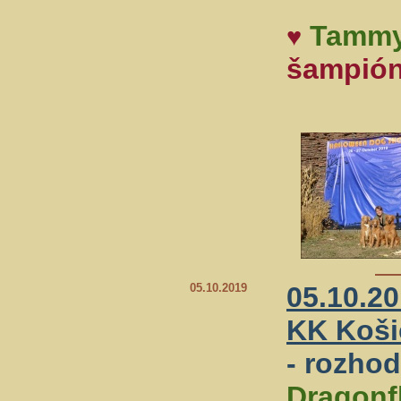
Tamm
♥
šampión
05.10.2019
05.10.20
KK Koši
- rozho
Dragonf