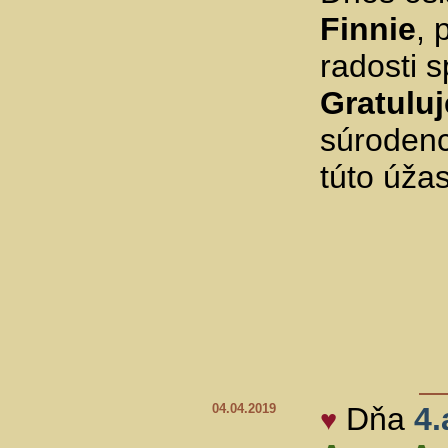
Finnie
, 
radosti 
Gratulu
súrodenc
túto úža
04.04.2019
Dňa
4.
♥