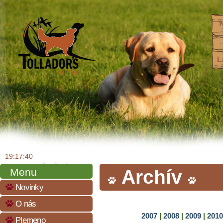
19:17:41
Menu
Archív
Novinky
O nás
2007
|
2008
|
2009
|
201
Plemeno