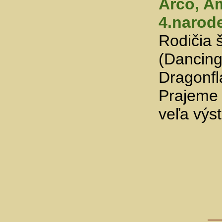
Arco, A
4.narod
Rodičia 
(Dancing
Dragonfl
Prajeme 
veľa výs