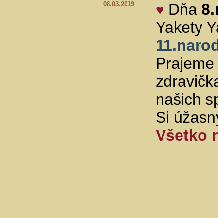
08.03.2019
Dňa
8
♥
Yakety Y
11.naro
Prajeme 
zdravičk
našich sp
Si úžasn
Všetko 