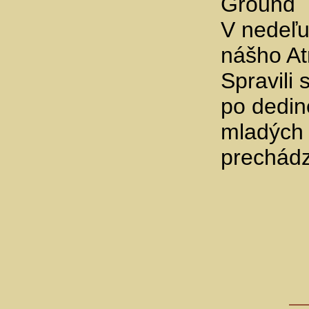
Ground 
V nedeľu
nášho Atr
Spravili
po dedin
mladých č
prechádz