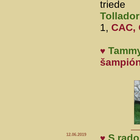
triede
Tollador
1,
CAC, 
Tamm
♥
šampión
12.06.2019
S rad
♥