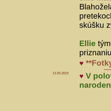
Blahože
pretekoc
skúšku z
Ellie
týmt
priznani
**Fotk
♥
13.05.2019
V polo
♥
narodeni