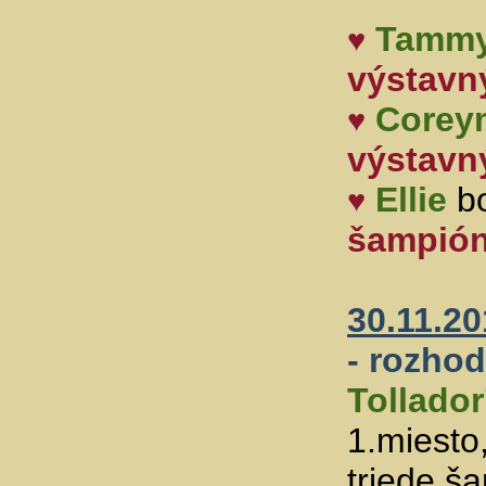
Tamm
♥
výstavn
Corey
♥
výstavn
Ellie
bo
♥
šampión
30.11.2
- rozho
Tollador
1.miesto
triede š