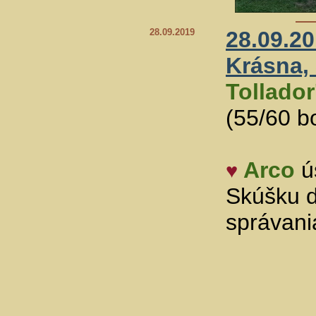
28.09.2019
28.09.2
Krásna,
Tollador
(55/60 b
Arco
ú
♥
Skúšku 
správan