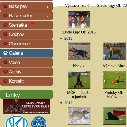
Naše psy
Výstava Trenčín
2.kolo Ligy OB 2
keyboard_arrow_left
Naše sučky
keyboard_arrow_left
Šteniatka
1.kolo Ligy OB 2015
Odchov
2013
♥
Obedience
Galéria
Video
Nácvik
Výstava Nitra
Archív
Kontakt
MČR mládeže
Preteky OB
Linky
a juniorů
Mošovce
2012
♥