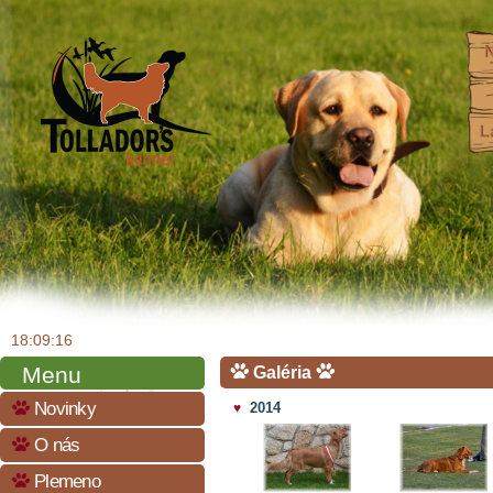
18:09:16
Menu
Galéria
Novinky
2014
♥
O nás
Plemeno