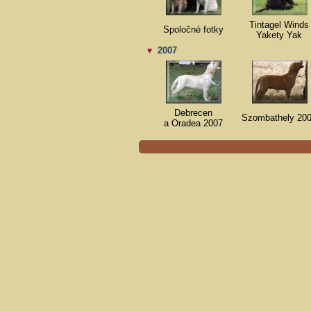
Tintagel Winds
Spoločné fotky
Yakety Yak
2007
♥
Debrecen
Szombathely 20
a Oradea 2007