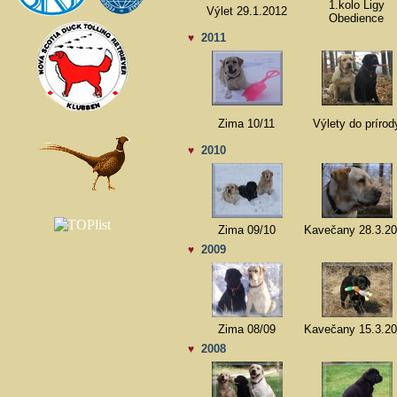
1.kolo Ligy
Výlet 29.1.2012
Obedience
2011
♥
Zima 10/11
Výlety do prírod
2010
♥
Zima 09/10
Kavečany 28.3.2
2009
♥
Zima 08/09
Kavečany 15.3.2
2008
♥