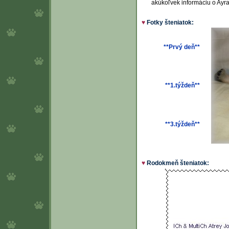
akúkoľvek informáciu o Ayra
♥
Fotky šteniatok:
**Prvý deň**
**1.týždeň**
**3.týždeň**
♥
Rodokmeň šteniatok: