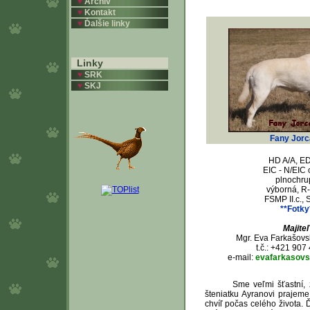
♥
Archív
♥
Kontakt
♥
Ďalšie linky
Linky
♥
SRK
♥
SKJ
Fany Jorc
HD A/A, ED
EIC - N/EIC c
plnochru
výborná, R
FSMP II.c., S
**Fotky
Majiteľ
Mgr. Eva Farkašovsk
t.č.: +421 907
e-mail:
evafarkasov
Sme veľmi šťastní, že sa
šteniatku Ayranovi prajem
chvíľ počas celého života. 