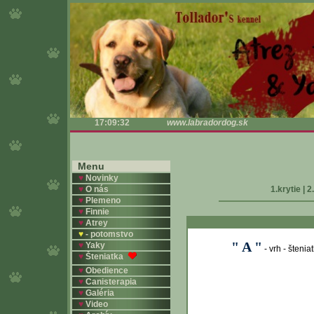
17:09:32
www.labradordog.sk
Menu
♥
Novinky
♥
O nás
1.krytie
|
2
♥
Plemeno
♥
Finnie
♥
Atrey
♥
- potomstvo
" A "
♥
Yaky
- vrh - šteni
♥
Šteniatka
♥
Obedience
♥
Canisterapia
♥
Galéria
♥
Video